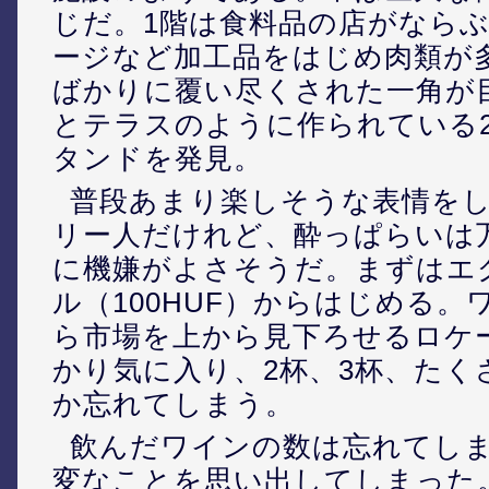
じだ。1階は食料品の店がなら
ージなど加工品をはじめ肉類が
ばかりに覆い尽くされた一角が
とテラスのように作られている
タンドを発見。
普段あまり楽しそうな表情を
リー人だけれど、酔っぱらいは
に機嫌がよさそうだ。まずはエ
ル（100HUF）からはじめる
ら市場を上から見下ろせるロケ
かり気に入り、2杯、3杯、たくさ
か忘れてしまう。
飲んだワインの数は忘れてし
変なことを思い出してしまった