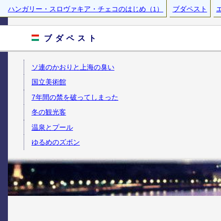
ハンガリー・スロヴァキア・チェコのはじめ（
）
ブダペスト
1
ブダペスト
ソ連のかおりと上海の臭い
国立美術館
7年間の禁を破ってしまった
冬の観光客
温泉とプール
ゆるめのズボン