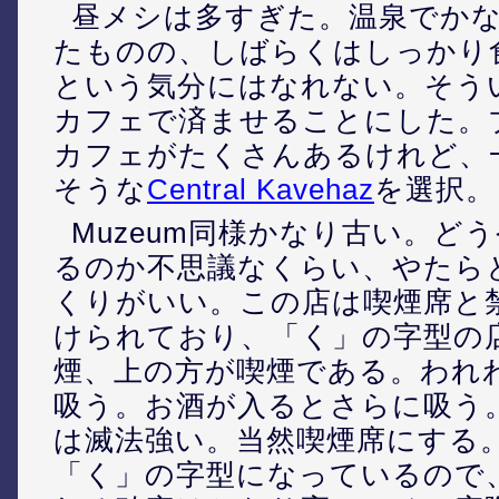
昼メシは多すぎた。温泉でか
たものの、しばらくはしっかり
という気分にはなれない。そう
カフェで済ませることにした。
カフェがたくさんあるけれど、
そうな
Central Kavehaz
を選択。
Muzeum同様かなり古い。ど
るのか不思議なくらい、やたら
くりがいい。この店は喫煙席と
けられており、「く」の字型の
煙、上の方が喫煙である。われ
吸う。お酒が入るとさらに吸う
は滅法強い。当然喫煙席にする
「く」の字型になっているので