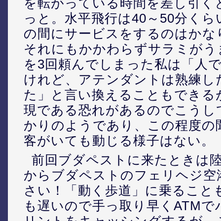
を転がっている時間を差し引く
っと。水平飛行は40～50分く
の間にサービスをするのはかな
それにもかかわらずサラミがう
を3回頼んでしまった私は「人
けれど、アテンダントは熟練し
た」と言い換えることもできる
現である恐れがあるのでこうし
かりのようであり、この程度の
客がいても動じる様子はない。
前回ブダペストに来たときは
からブダペストのフェリヘジ空
さい！「動く歩道」に乗ること
も遅いので手っ取り早くATMで
リントをキャッシングするが、こ