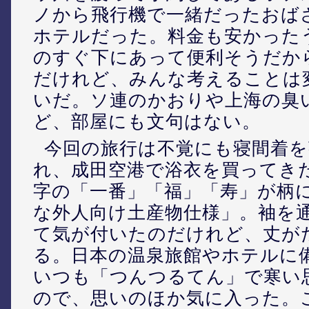
ノから飛行機で一緒だったおば
ホテルだった。料金も安かった
のすぐ下にあって便利そうだか
だけれど、みんな考えることは
いだ。ソ連のかおりや上海の臭
ど、部屋にも文句はない。
今回の旅行は不覚にも寝間着を
れ、成田空港で浴衣を買ってき
字の「一番」「福」「寿」が柄
な外人向け土産物仕様」。袖を
て気が付いたのだけれど、丈が
る。日本の温泉旅館やホテルに
いつも「つんつるてん」で寒い
ので、思いのほか気に入った。