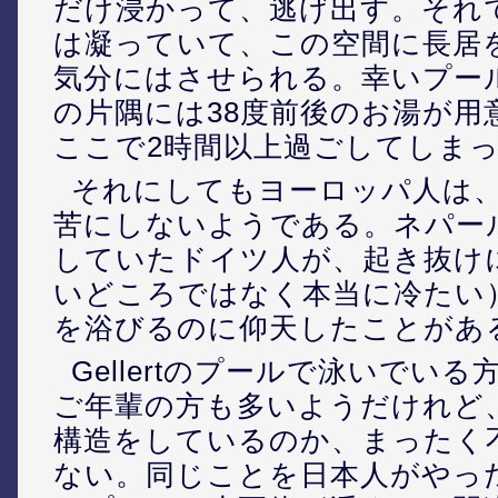
だけ浸かって、逃げ出す。それ
は凝っていて、この空間に長居
気分にはさせられる。幸いプー
の片隅には38度前後のお湯が用
ここで2時間以上過ごしてしま
それにしてもヨーロッパ人は
苦にしないようである。ネパー
していたドイツ人が、起き抜け
いどころではなく本当に冷たい
を浴びるのに仰天したことがあ
Gellertのプールで泳いでい
ご年輩の方も多いようだけれど
構造をしているのか、まったく
ない。同じことを日本人がやった