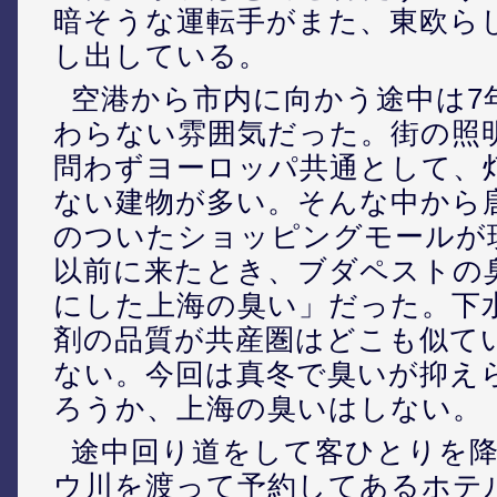
暗そうな運転手がまた、東欧ら
し出している。
空港から市内に向かう途中は7
わらない雰囲気だった。街の照
問わずヨーロッパ共通として、
ない建物が多い。そんな中から
のついたショッピングモールが
以前に来たとき、ブダペストの
にした上海の臭い」だった。下
剤の品質が共産圏はどこも似て
ない。今回は真冬で臭いが抑え
ろうか、上海の臭いはしない。
途中回り道をして客ひとりを
ウ川を渡って予約してあるホテ