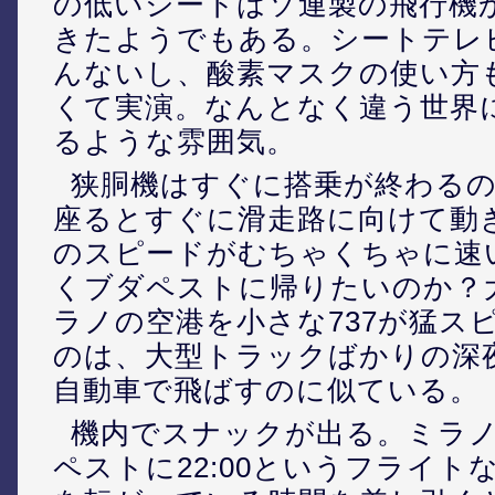
の低いシートはソ連製の飛行機
きたようでもある。シートテレ
んないし、酸素マスクの使い方
くて実演。なんとなく違う世界
るような雰囲気。
狭胴機はすぐに搭乗が終わる
座るとすぐに滑走路に向けて動
のスピードがむちゃくちゃに速
くブダペストに帰りたいのか？
ラノの空港を小さな737が猛ス
のは、大型トラックばかりの深
自動車で飛ばすのに似ている。
機内でスナックが出る。ミラノを
ペストに22:00というフライト