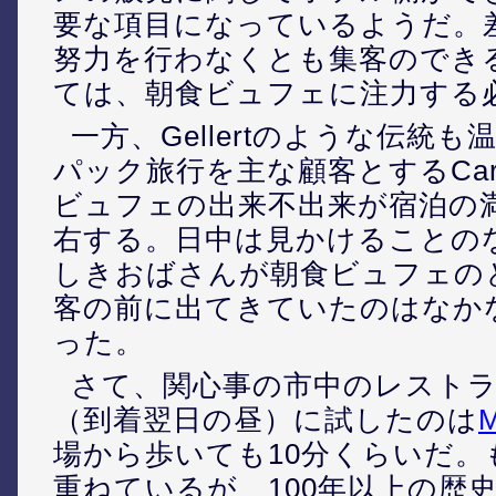
要な項目になっているようだ。
努力を行わなくとも集客のできるGe
ては、朝食ビュフェに注力する
一方、Gellertのような伝統
パック旅行を主な顧客とするCarl
ビュフェの出来不出来が宿泊の
右する。日中は見かけることの
しきおばさんが朝食ビュフェの
客の前に出てきていたのはなか
った。
さて、関心事の市中のレスト
（到着翌日の昼）に試したのは
場から歩いても10分くらいだ。
重ねているが、100年以上の歴